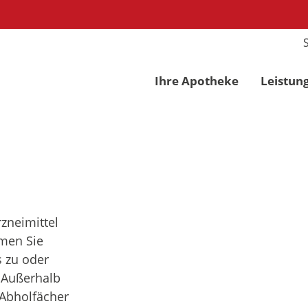
Ihre Apotheke
Leistun
e.de
rvices
nei­mittel
mmen Sie
s zu oder
. Außerhalb
Abhol­fächer