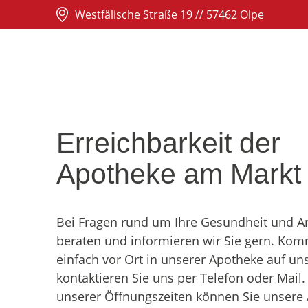
Westfälische Straße 19 // 57462 Olpe
02761 3500
info@aam-olp
Erreich­bar­keit der
Ihre Apotheke
Apotheke am Markt
Leistungen & Se
Karriere
Bei Fragen rund um Ihre Gesund­heit und Arz
Die Menschen
beraten und informieren wir Sie gern. Ko
Startseite
einfach vor Ort in unserer Apotheke auf un
Angebote
kontak­tieren Sie uns per Telefon oder Mail
unserer Öffnungs­zeiten können Sie unsere 
Kontakt