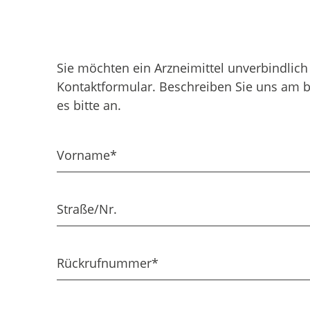
Sie möchten ein Arznei­mittel unver­bind­li
Kontakt­formu­lar. Beschrei­ben Sie uns am 
es bitte an.