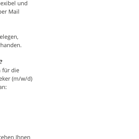
lexibel und
per Mail
elegen,
orhanden.
?
für die
eker (m/w/d)
an:
tehen Ihnen