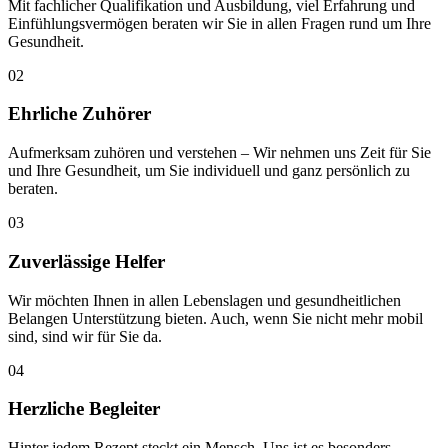
Mit fachlicher Qualifi­kation und Ausbildung, viel Erfahrung und
Einfüh­lungs­vermögen beraten wir Sie in allen Fragen rund um Ihre
Gesund­heit.
02
Ehrliche Zuhörer
Auf­merk­sam zuhören und verstehen – Wir nehmen uns Zeit für Sie
und Ihre Gesund­heit, um Sie indi­vi­duell und ganz persön­lich zu
beraten.
03
Zuverlässige Helfer
Wir möchten Ihnen in allen Lebens­lagen und gesund­heit­lichen
Belangen Unter­stützung bieten. Auch, wenn Sie nicht mehr mobil
sind, sind wir für Sie da.
04
Herzliche Begleiter
Hinter jedem Rezept steckt ein Mensch. Uns ist es besonders