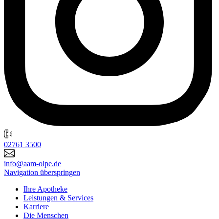
02761 3500
info@aam-olpe.de
Navigation überspringen
Ihre Apotheke
Leistungen & Services
Karriere
Die Menschen